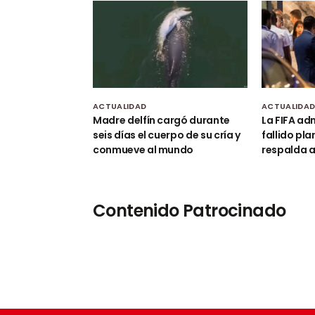
ACTUALIDAD
ACTUALIDA
Madre delfín cargó durante
La FIFA adm
seis días el cuerpo de su cría y
fallido pla
conmueve al mundo
respalda a
Contenido Patrocinado