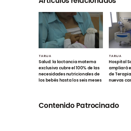
Artículos relacionados
TARIJA
TARIJA
Salud: la lactancia materna
Hospital S
exclusiva cubre el 100% de las
ampliará e
necesidades nutricionales de
de Terapia
los bebés hasta los seis meses
nuevas c
Contenido Patrocinado