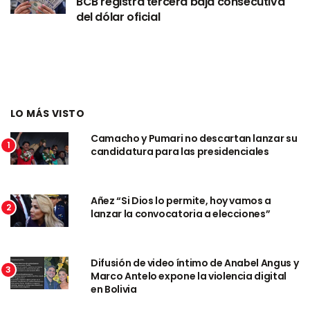
BCB registra tercera baja consecutiva
del dólar oficial
LO MÁS VISTO
Camacho y Pumari no descartan lanzar su
1
candidatura para las presidenciales
Añez “Si Dios lo permite, hoy vamos a
2
lanzar la convocatoria a elecciones”
Difusión de video íntimo de Anabel Angus y
3
Marco Antelo expone la violencia digital
en Bolivia