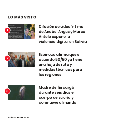
LO MÁS VISTO
Difusión de video íntimo
1
de Anabel Angus y Marco
Antelo expone la
violencia digital en Bolivia
Espinoza afirma que el
2
acuerdo 50/50 ya tiene
una hoja de ruta y
medidas técnicas para
las regiones
Madre delfín cargó
3
durante seis días el
cuerpo de su cría y
conmueve al mundo
SÍGUENOS