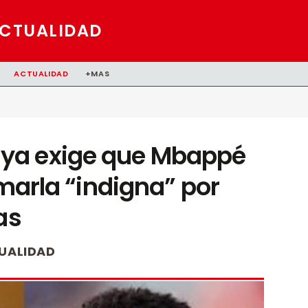
CTUALIDAD
ACTUALIDAD
+MAS
ya exige que Mbappé
amarla “indigna” por
as
UALIDAD