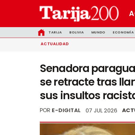
A
TARIJA
BOLIVIA
MUNDO
ECONOMÍA
ACTUALIDAD
Senadora paragua
se retracte tras ll
sus insultos racist
POR
E-DIGITAL
ACT
07 JUL 2026