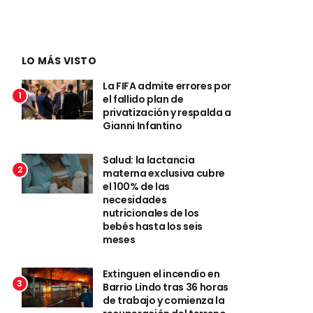
LO MÁS VISTO
La FIFA admite errores por
1
el fallido plan de
privatización y respalda a
Gianni Infantino
Salud: la lactancia
2
materna exclusiva cubre
el 100% de las
necesidades
nutricionales de los
bebés hasta los seis
meses
Extinguen el incendio en
3
Barrio Lindo tras 36 horas
de trabajo y comienza la