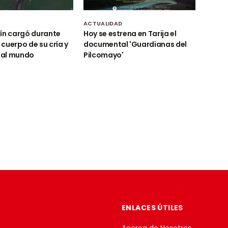
D
ACTUALIDAD
ín cargó durante
Hoy se estrena en Tarija el
l cuerpo de su cría y
documental 'Guardianas del
al mundo
Pilcomayo'
ENLACES ÚTILES
Acerca de Nosotros