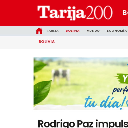
B
TARIJA
BOLIVIA
MUNDO
ECONOMÍA
BOLIVIA
Rodrigo Paz impul