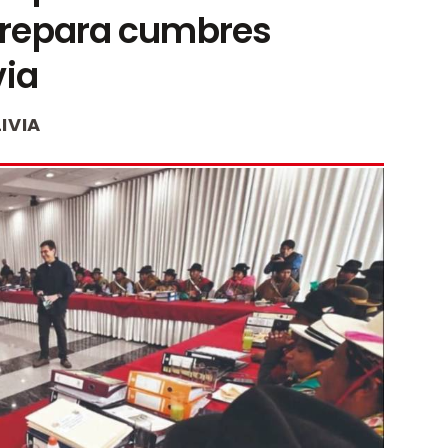
prepara cumbres
via
IVIA