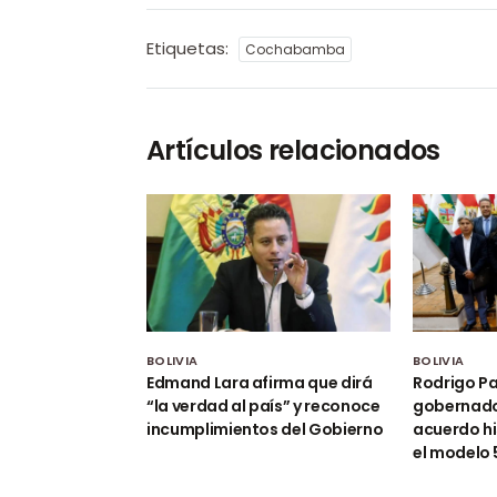
Etiquetas:
Cochabamba
Artículos relacionados
BOLIVIA
BOLIVIA
Edmand Lara afirma que dirá
Rodrigo Pa
“la verdad al país” y reconoce
gobernado
incumplimientos del Gobierno
acuerdo hi
el modelo