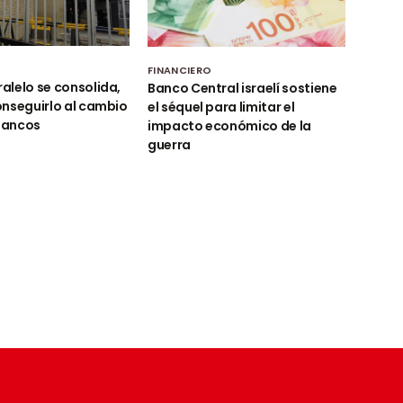
FINANCIERO
ralelo se consolida,
Banco Central israelí sostiene
conseguirlo al cambio
el séquel para limitar el
 bancos
impacto económico de la
guerra