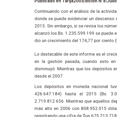
Publicado en Tarija200|Edición N°8|Juli
Continuando con el análisis de la activida
donde se puede evidenciar un descenso d
2015. Sin embargo, si se revisa los númer
alcanzó los Bs. 1.235.599.199 se puede e
dio un crecimiento del 174,77 por ciento 
Lo destacable de este informe es el crec
en la gestión pasada, cuando esto en
disminuyó. Mientras que los depósitos 
desde el 2007.
Los depósitos en moneda nacional tuv
426.647.184) hasta el 2015 (Bs. 3.
2.719.812.656. Mientras que aquellos dep
más alto en 2006 con 808.952.015 dólar
registrando una cifra de $us 675.213.718