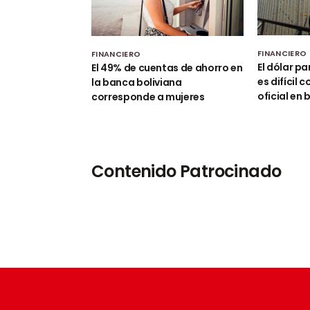
FINANCIERO
FINANCIERO
El dólar pa
El 49% de cuentas de ahorro en
es difícil 
la banca boliviana
oficial en
corresponde a mujeres
Contenido Patrocinado