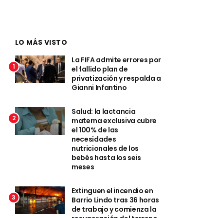
LO MÁS VISTO
La FIFA admite errores por
1
el fallido plan de
privatización y respalda a
Gianni Infantino
Salud: la lactancia
2
materna exclusiva cubre
el 100% de las
necesidades
nutricionales de los
bebés hasta los seis
meses
Extinguen el incendio en
3
Barrio Lindo tras 36 horas
de trabajo y comienza la