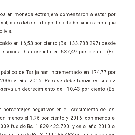
os en moneda extranjera comenzaron a estar por
l, esto debido a la política de bolivianización que
livia.
caído en 16,53 por ciento (Bs. 133.738.297) desde
 nacional han crecido en 537,49 por ciento (Bs.
l público de Tarija han incrementado en 174,77 por
o 2006 al año 2016. Pero se debe toman en cuenta
serva un decrecimiento del 10,43 por ciento (Bs.
s porcentajes negativos en el crecimiento de los
con menos el 1,76 por ciento y 2016, con menos el
2009 fue de Bs. 1.839.432.790 y en el año 2010 el
l saldo fue de Bs. 3.790.165.483 pero en la gestión