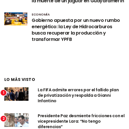
la muerte de un jaguar en Guayaramerín
ECONOMÍA
Gobierno apuesta por un nuevo rumbo
energético: la Ley de Hidrocarburos
busca recuperar la producción y
transformar YPFB
LO MÁS VISTO
La FIFA admite errores por el fallido plan
1
de privatización y respalda a Gianni
Infantino
Presidente Paz desmiente fricciones con el
2
vicepresidente Lara: “No tengo
diferencias”