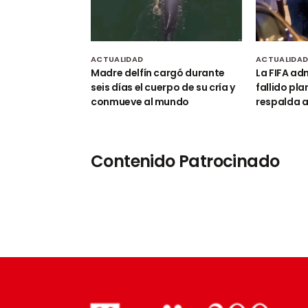
ACTUALIDAD
ACTUALIDA
Madre delfín cargó durante
La FIFA adm
seis días el cuerpo de su cría y
fallido pla
conmueve al mundo
respalda a
Contenido Patrocinado