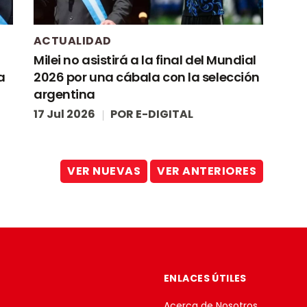
ACTUALIDAD
Milei no asistirá a la final del Mundial
a
2026 por una cábala con la selección
argentina
17 Jul 2026
POR
E-DIGITAL
VER NUEVAS
VER ANTERIORES
ENLACES ÚTILES
Acerca de Nosotros