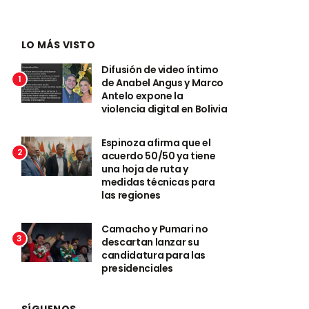
LO MÁS VISTO
Difusión de video íntimo
1
de Anabel Angus y Marco
Antelo expone la
violencia digital en Bolivia
Espinoza afirma que el
2
acuerdo 50/50 ya tiene
una hoja de ruta y
medidas técnicas para
las regiones
Camacho y Pumari no
3
descartan lanzar su
candidatura para las
presidenciales
SÍGUENOS